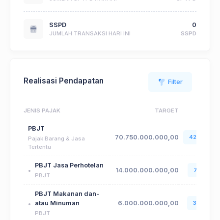
SSPD
0
JUMLAH TRANSAKSI HARI INI
SSPD
Realisasi Pendapatan
Filter
JENIS PAJAK
TARGET
PBJT
70.750.000.000,00
42.494.23
Pajak Barang & Jasa
Tertentu
PBJT Jasa Perhotelan
14.000.000.000,00
7.756.58
PBJT
PBJT Makanan dan-
atau Minuman
6.000.000.000,00
3.396.99
PBJT