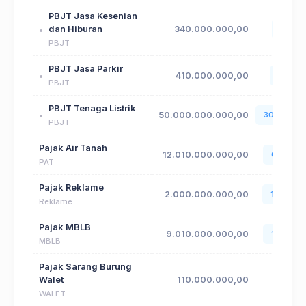
PBJT Jasa Kesenian
dan Hiburan
340.000.000,00
171.74
PBJT
PBJT Jasa Parkir
410.000.000,00
410.45
PBJT
PBJT Tenaga Listrik
50.000.000.000,00
30.758.45
PBJT
Pajak Air Tanah
12.010.000.000,00
6.190.65
PAT
Pajak Reklame
2.000.000.000,00
1.665.22
Reklame
Pajak MBLB
9.010.000.000,00
1.683.25
MBLB
Pajak Sarang Burung
Walet
110.000.000,00
WALET