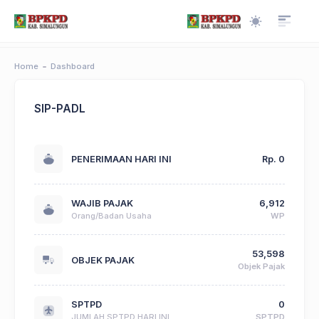
Home
Dashboard
SIP-PADL
PENERIMAAN HARI INI
Rp. 0
WAJIB PAJAK
6,912
Orang/Badan Usaha
WP
53,598
OBJEK PAJAK
Objek Pajak
SPTPD
0
JUMLAH SPTPD HARI INI
SPTPD